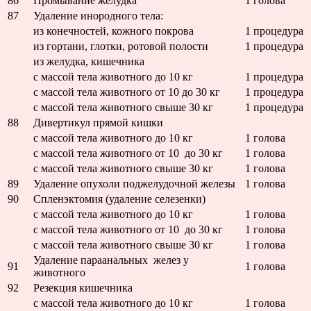
86
Промывание желудка
1 голова
87
Удаление инородного тела:
из конечностей, кожного покрова
1 процедура
из гортани, глотки, ротовой полости
1 процедура
из желудка, кишечника
с массой тела животного до 10 кг
1 процедура
с массой тела животного от 10 до 30 кг
1 процедура
с массой тела животного свыше 30 кг
1 процедура
88
Дивертикул прямой кишки
с массой тела животного до 10 кг
1 голова
с массой тела животного от 10 до 30 кг
1 голова
с массой тела животного свыше 30 кг
1 голова
89
Удаление опухоли поджелудочной железы
1 голова
90
Спленэктомия (удаление селезенки)
с массой тела животного до 10 кг
1 голова
с массой тела животного от 10 до 30 кг
1 голова
с массой тела животного свыше 30 кг
1 голова
Удаление параанальных желез у
91
1 голова
животного
92
Резекция кишечника
с массой тела животного до 10 кг
1 голова