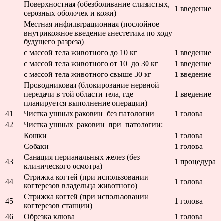
Поверхностная (обезболивание слизистых,
1 введение
серозных оболочек и кожи)
Местная инфильтрационная (послойное
внутрикожное введение анестетика по ходу
будущего разреза)
с массой тела животного до 10 кг
1 введение
с массой тела животного от 10 до 30 кг
1 введение
с массой тела животного свыше 30 кг
1 введение
Проводниковая (блокирование нервной
передачи в той области тела, где
1 введение
планируется выполнение операции)
41
Чистка ушных раковин без патологии
1 голова
42
Чистка ушных раковин при патологии:
Кошки
1 голова
Собаки
1 голова
Санация перианальных желез (без
43
1 процедура
клинического осмотра)
Стрижка когтей (при использовании
44
1 голова
когтерезов владельца животного)
Стрижка когтей (при использовании
45
1 голова
когтерезов станции)
46
Обрезка клюва
1 голова