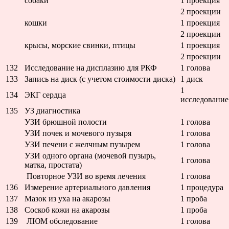
собаки
1 проекция
2 проекции
кошки
1 проекция
2 проекции
крысы, морские свинки, птицы
1 проекция
2 проекции
132
Исследование на дисплазию для РКФ
1 голова
133
Запись на диск (с учетом стоимости диска)
1 диск
1
134
ЭКГ сердца
исследование
135
УЗ диагностика
УЗИ брюшной полости
1 голова
УЗИ почек и мочевого пузыря
1 голова
УЗИ печени с желчным пузырем
1 голова
УЗИ одного органа (мочевой пузырь,
1 голова
матка, простата)
Повторное УЗИ во время лечения
1 голова
136
Измерение артериального давления
1 процедура
137
Мазок из уха на акарозы
1 проба
138
Соскоб кожи на акарозы
1 проба
139
ЛЮМ обследование
1 голова