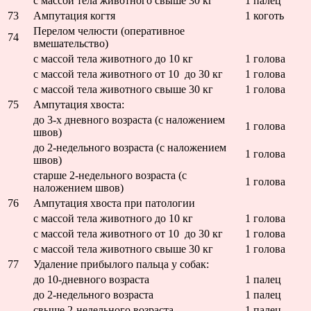
с массой тела животного свыше 30 кг
1 палец
73
Ампутация когтя
1 коготь
Перелом челюсти (оперативное
74
вмешательство)
с массой тела животного до 10 кг
1 голова
с массой тела животного от 10 до 30 кг
1 голова
с массой тела животного свыше 30 кг
1 голова
75
Ампутация хвоста:
до 3-х дневного возраста (с наложением
1 голова
швов)
до 2-недельного возраста (с наложением
1 голова
швов)
старше 2-недельного возраста (с
1 голова
наложением швов)
76
Ампутация хвоста при патологии
с массой тела животного до 10 кг
1 голова
с массой тела животного от 10 до 30 кг
1 голова
с массой тела животного свыше 30 кг
1 голова
77
Удаление прибылого пальца у собак:
до 10-дневного возраста
1 палец
до 2-недельного возраста
1 палец
свыше 2-недельного возраста
1 палец