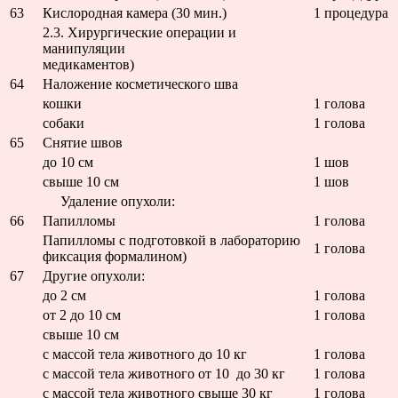
63
Кислородная камера (30 мин.)
1 процедура
2.3. Хирургические операции и
манипуляции (без учета
медикаментов)
64
Наложение косметического шва
кошки
1 голова
собаки
1 голова
65
Снятие швов
до 10 см
1 шов
свыше 10 см
1 шов
Удаление опухоли:
66
Папилломы
1 голова
Папилломы с подготовкой в лабораторию
1 голова
фиксация формалином)
67
Другие опухоли:
до 2 см
1 голова
от 2 до 10 см
1 голова
свыше 10 см
с массой тела животного до 10 кг
1 голова
с массой тела животного от 10 до 30 кг
1 голова
с массой тела животного свыше 30 кг
1 голова