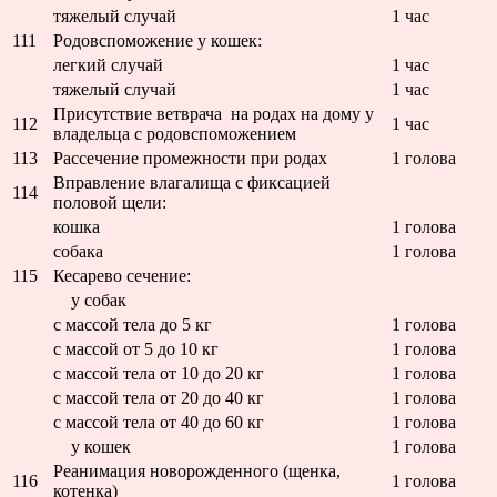
тяжелый случай
1 час
111
Родовспоможение у кошек:
легкий случай
1 час
тяжелый случай
1 час
Присутствие ветврача на родах на дому у
112
1 час
владельца с родовспоможением
113
Рассечение промежности при родах
1 голова
Вправление влагалища с фиксацией
114
половой щели:
кошка
1 голова
собака
1 голова
115
Кесарево сечение:
у собак
с массой тела до 5 кг
1 голова
с массой от 5 до 10 кг
1 голова
с массой тела от 10 до 20 кг
1 голова
с массой тела от 20 до 40 кг
1 голова
с массой тела от 40 до 60 кг
1 голова
у кошек
1 голова
Реанимация новорожденного (щенка,
116
1 голова
котенка)