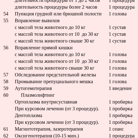
длительность процедуры от 1 до 2 часов
1 процедура
длительность процедуры более 2 часов
1 процедура
54
Пункция грудной или брюшной полости
1 голова
55
Вправление вывихов
с массой тела животного до 10 кг
1 сустав
с массой тела животного от 10 до 30 кг
1 сустав
с массой тела животного свыше 30 кг
1 сустав
56
Вправление прямой кишки
с массой тела животного до 10 кг
1 голова
с массой тела животного от 10 до 30 кг
1 голова
с массой тела животного свыше 30 кг
1 голова
57
Обследование предстательной железы
1 голова
58
Промывание препуциального мешка
1 голова
59
Аутогемотерапия
1 введение
60
Плазмолифтинг
Ортоплазма внутрисуставная
1 пробирка
При курсовом лечении (от 3 процедур).
1 пробирка
Дентоплазма
1 пробирка
При курсовом лечении (от 3 процедур).
1 пробирка
61
Магнитотерапия, лазеротерапия
1 сеанс
62
Оксигенотерапия (10-15 мин.)
1 процедура